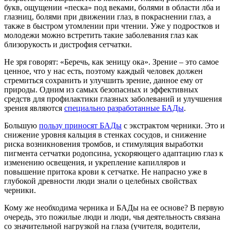
букв, ощущении «песка» под веками, болями в области лба и
глазниц, болями при движении глаз, в покраснении глаз, а
также в быстром утомлении при чтении. Уже у подростков и
молодежи можно встретить такие заболевания глаз как
близорукость и дистрофия сетчатки.
Не зря говорят: «Беречь, как зеницу ока». Зрение – это самое
ценное, что у нас есть, поэтому каждый человек должен
стремиться сохранить и улучшить зрение, данное ему от
природы. Одним из самых безопасных и эффективных
средств для профилактики глазных заболеваний и улучшения
зрения являются
специально разработанные БАДы
.
Большую
пользу приносят БАДы
с экстрактом черники. Это и
снижение уровня кальция в стенках сосудов, и снижение
риска возникновения тромбов, и стимуляция выработки
пигмента сетчатки родопсина, ускоряющего адаптацию глаз к
изменению освещения, и укрепление капилляров и
повышение притока крови к сетчатке. Не напрасно уже в
глубокой древности люди знали о целебных свойствах
черники.
Кому же необходима черника и БАДы на ее основе? В первую
очередь, это пожилые люди и люди, чья деятельность связана
со значительной нагрузкой на глаза (учителя, водители,