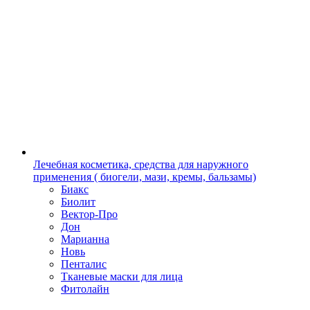
Лечебная косметика, средства для наружного
применения ( биогели, мази, кремы, бальзамы)
Биакс
Биолит
Вектор-Про
Дон
Марианна
Новь
Пенталис
Тканевые маски для лица
Фитолайн