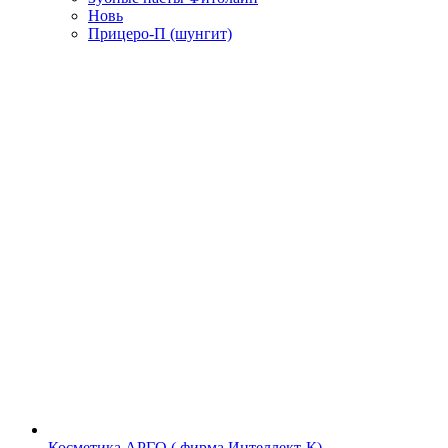
Новь
Прицеро-П (шунгит)
Косметика АРГО ( фирма Интеллект-К)