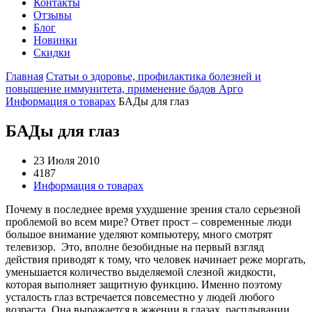
Контакты
Отзывы
Блог
Новинки
Скидки
Главная
Статьи о здоровье, профилактика болезней и
повышение иммунитета, применение бадов Арго
Информация о товарах
БАДы для глаз
БАДы для глаз
23 Июля 2010
4187
Информация о товарах
Почему в последнее время ухудшение зрения стало серьезной
проблемой во всем мире? Ответ прост – современные люди
большое внимание уделяют компьютеру, много смотрят
телевизор. Это, вполне безобидные на первый взгляд
действия приводят к тому, что человек начинает реже моргать,
уменьшается количество выделяемой слезной жидкости,
которая выполняет защитную функцию. Именно поэтому
усталость глаз встречается повсеместно у людей любого
возраста. Она выражается в жжении в глазах, расплывании