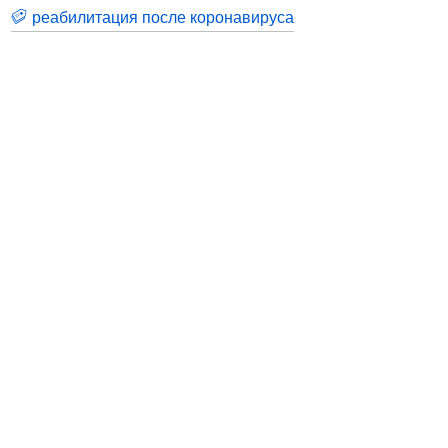
реабилитация после коронавируса
Контакты
Адрес:
Москва, Настасьинский переулок 8,
стр.2 ( цокольный этаж) ИЦ "Краун"
Телефон:
(495) 128-07-71
(495) 517-17-29
Email:
argo@argo-moscow.ru
Рабочие дни/часы:
Пн - Cб: 10:00 - 19:00
Информация