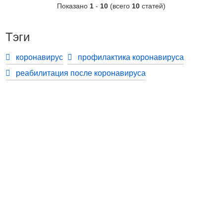
Показано
1
-
10
(всего
10
статей)
Тэги
коронавирус
профилактика коронавируса
реабилитация после коронавируса
Контакты
Адрес:
Москва, Настасьинский переулок 8,
стр.2 ( цокольный этаж) ИЦ "Краун"
Телефон:
(495) 128-07-71
(495) 517-17-29