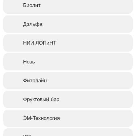
4.680 руб.
Биолит
Уна дэ Гато ( Кошачий Коготь), таблетки, 60 шт
Артикул: 432
Дэльфа
В корзину
НИИ ЛОПиНТ
Купить сейчас
Новь
Фитолайн
Фруктовый бар
ЭМ-Технология