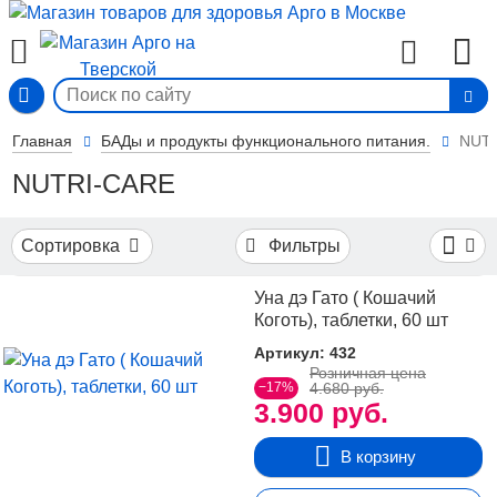
Фильтры
Вход
По
системам
организма
Главная
БАДы и продукты функционального питания.
NUT
NUTRI-CARE
Показать
41
все
Для
2
Сортировка
Фильтры
зрения
Для
13
иммунитета
Уна дэ Гато ( Кошачий
Для
6
Коготь), таблетки, 60 шт
пищеварения
4
Артикул: 432
Дыхательная
Розничная цена
3
Мочевыделительная
Показать
−17%
4.680 руб.
3.900 руб.
Нервная
еще
10
система
Опорно-
4
В корзину
двигательная
По
Покровная
3