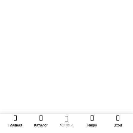
Новости
Контакты
Важное
Согласие на обработку перс.данных
Отзывы о товарах
Новинки
Скидки
Рекомендуемые
Блог
Вопросы и ответы
Корзина
Главная
Каталог
Инфо
Вход
Каталог