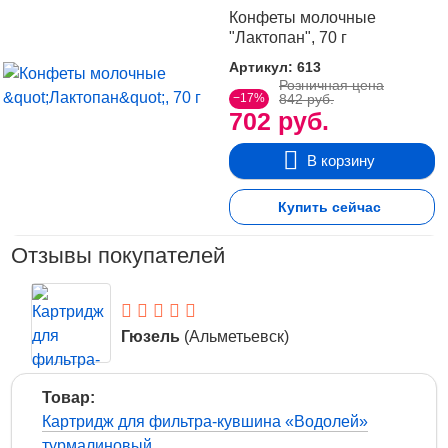
Конфеты молочные
"Лактопан", 70 г
Артикул: 613
Розничная цена
−17%
842 руб.
702 руб.
В корзину
Купить сейчас
Отзывы покупателей
Гюзель
(Альметьевск)
7 Июля 2026
Товар:
Картридж для фильтра-кувшина «Водолей»
турмалиновый