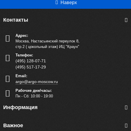
Картридж для фильтра-кувшина «Водолей»
Наверх
турмалиновый
Артикул: 1637
Контакты
В корзину
Адрес:
Купить сейчас
Москва, Настасьинский переулок 8,
стр.2 ( цокольный этаж) ИЦ "Краун"
Телефон:
(495) 128-07-71
(495) 517-17-29
Email:
argo@argo-moscow.ru
Рабочие дни/часы:
Пн - Cб: 10:00 - 19:00
Информация
Важное