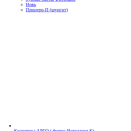
Новь
Прицеро-П (шунгит)
Косметика АРГО ( фирма Интеллект-К)