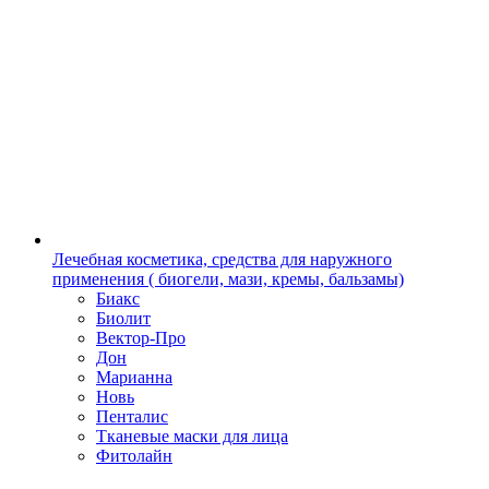
Лечебная косметика, средства для наружного
применения ( биогели, мази, кремы, бальзамы)
Биакс
Биолит
Вектор-Про
Дон
Марианна
Новь
Пенталис
Тканевые маски для лица
Фитолайн