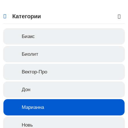
Категории
Биакс
Биолит
−17%
Вектор-Про
312 руб.
Розничная цена
374 руб.
Дон
1 отзыв
Рициниол-С, 15 мл
Марианна
Артикул: 1118
В корзину
Новь