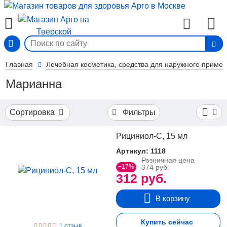
Фильтры
Вход
По
назначению
Показать
Главная
Лечебная косметика, средства для наружного примен
33
все
Для
Марианна
1
интимной
гигиены
Против
2
Сортировка
Фильтры
аллергии
6
Противовоспалительные
Рициниол-С, 15 мл
1
Противогрибковые
Улучшение
Артикул: 1118
Показать
2
пигментации
Розничная цена
еще
−17%
374 руб.
312 руб.
В корзину
Купить сейчас
1 отзыв