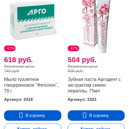
−17%
−17%
618 руб.
504 руб.
Розничная цена
Розничная цена
742 руб.
605 руб.
Мыло туалетное
Зубная паста Аргодент с
глицериновое "Фитолон",
экстрактом семян
70 г
периллы, 75мл
Артикул: 2318
Артикул: 2323
В корзину
В корзину
Купить сейчас
Купить сейчас