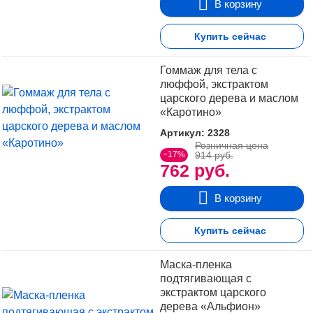
В корзину
Купить сейчас
Гоммаж для тела с
люффой, экстрактом
царского дерева и маслом
«Каротино»
Артикул: 2328
Розничная цена
−17%
914 руб.
762 руб.
В корзину
Купить сейчас
Маска-пленка
подтягивающая с
экстрактом царского
дерева «Альфион»