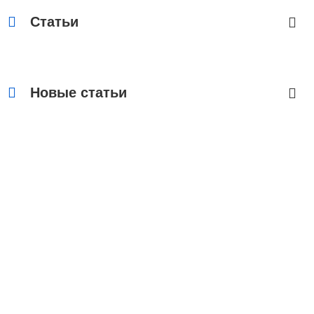
Статьи
Новые статьи
Контакты
Адрес:
Москва, Настасьинский переулок 8,
стр.2 ( цокольный этаж) ИЦ "Краун"
Телефон:
(495) 128-07-71
(495) 517-17-29