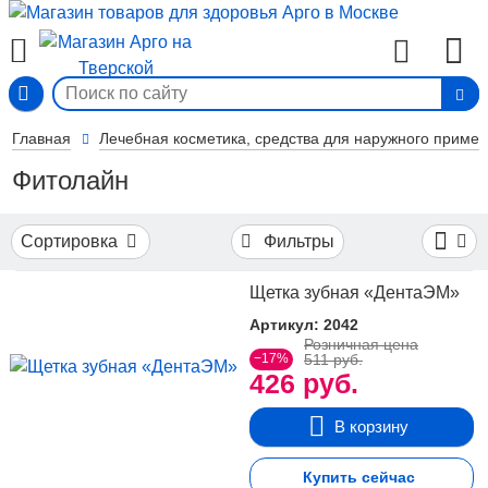
Фильтры
Вход
По
назначению
Показать
Главная
Лечебная косметика, средства для наружного примен
15
все
Для
Фитолайн
1
интимной
гигиены
Сортировка
Фильтры
Щетка зубная «ДентаЭМ»
Артикул: 2042
Розничная цена
−17%
511 руб.
426 руб.
В корзину
Купить сейчас