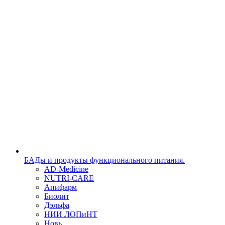
БАДы и продукты функционального питания.
AD-Medicine
NUTRI-CARE
Апифарм
Биолит
Дэльфа
НИИ ЛОПиНТ
Новь