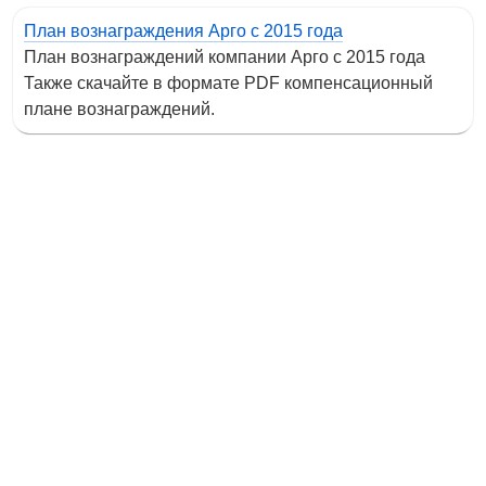
План вознаграждения Арго с 2015 года
План вознаграждений компании Арго с 2015 года
Также скачайте в формате PDF компенсационный
плане вознаграждений.
Контакты
Адрес:
Москва, Настасьинский переулок 8,
стр.2 ( цокольный этаж) ИЦ "Краун"
Телефон:
(495) 128-07-71
(495) 517-17-29
Email: