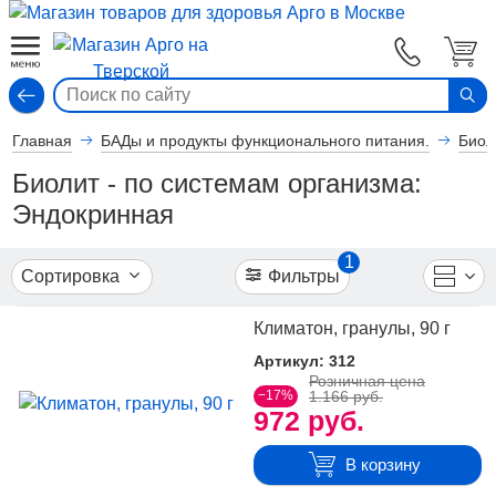
Фильтры
Сбросить
Вход
все
1
По
направлению
Главная
БАДы и продукты функционального питания.
Биол
Биолит - по системам организма:
Показать
6
все
Эндокринная
Для
2
снижения
веса
1
Сортировка
Фильтры
По
сбросить
системам
Климатон, гранулы, 90 г
организма
Артикул: 312
Розничная цена
−17%
1.166 руб.
Показать
972 руб.
77
все
Для
2
В корзину
зрения
Для