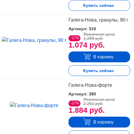
9
иммунитета
Купить сейчас
Для
9
пищеварения
Галега-Нова, гранулы, 90 г
8
Дыхательная
5
Артикул: 310
Мочевыделительная
Розничная цена
Нервная
4
−17%
1.289 руб.
система
1.074 руб.
Опорно-
3
двигательная
В корзину
Покровная
1
(кожа)
Репродуктивные
Купить сейчас
4
системы
Сердечно-
13
сосудистая
Галега-Нова-форте
6
Эндокринная
Артикул: 380
Розничная цена
−17%
2.261 руб.
1.884 руб.
В корзину