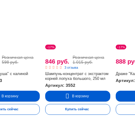
−17%
−17%
Розничная цена
Розничная цена
.
846 руб.
888 р
598 руб.
1.015 руб.
3 отзыва
уша" с калиной
Шампунь-концентрат с экстрактом
Драже "Ка
корней лопуха большого, 250 мл
3
Артикул:
Артикул: 3552
В корзину
В корзину
пить сейчас
Купить сейчас