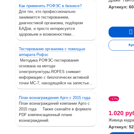
Драже "Панто
Как применять РОФЭС в бизнесе?
Артикул: 60
Для тех, кто профессионально
занимается тестированием,
диагностикой организма, подбором
БАДов, и просто интересуется
здоровьем и возможностями…
Ку
Тестирование организма с помощью
аппарата Рофэс
Методика РОФЭС-тестирования
основана на методе
электропунктуры.ROFES снимает
информацию с биологически активной
точки МС-7, находящейся на запястье…
План вознаграждения Арго с 2015 года
−17%
План вознаграждений компании Арго с
2015 года Также скачайте в формате
1.020 ру
PDF компенсационный плане
Живица кедра
вознаграждений.
Артикул: 52