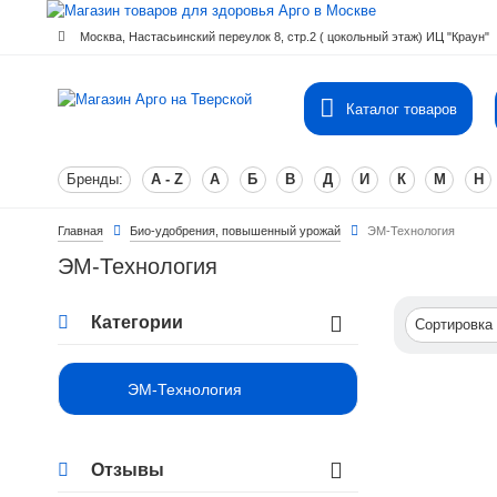
Москва, Настасьинский переулок 8, стр.2 ( цокольный этаж) ИЦ "Краун"
Каталог товаров
Бренды:
A - Z
А
Б
В
Д
И
К
М
Н
Главная
Био-удобрения, повышенный урожай
ЭМ-Технология
ЭМ-Технология
Категории
Сортировка
ЭМ-Технология
Отзывы