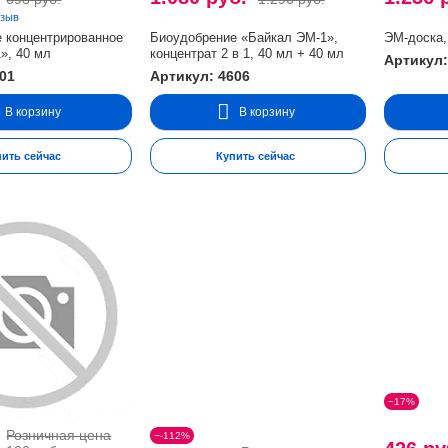
тзыв
 концентрированное
Биоудобрение «Байкал ЭМ-1»,
ЭМ-доска,
», 40 мл
концентрат 2 в 1, 40 мл + 40 мл
Артикул:
601
Артикул: 4606
В корзину
В корзину
пить сейчас
Купить сейчас
−17%
Розничная цена
−-112%