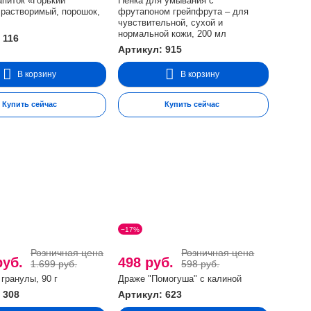
апиток «Горький
Пенка для умывания с
 растворимый, порошок,
фрутапоном грейпфрута – для
чувствительной, сухой и
нормальной кожи, 200 мл
 116
Артикул: 915
В корзину
В корзину
Купить сейчас
Купить сейчас
−17%
Розничная цена
Розничная цена
руб.
498 руб.
1.699 руб.
598 руб.
гранулы, 90 г
Драже "Помогуша" с калиной
 308
Артикул: 623