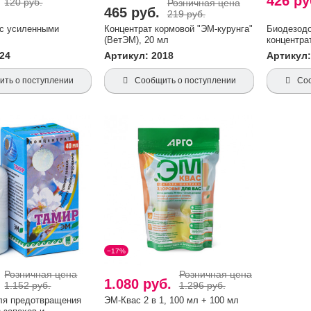
.
426 р
120 руб.
Розничная цена
465 руб.
219 руб.
 с усиленными
Концентрат кормовой "ЭМ-курунга"
Биодезодо
(ВетЭМ), 20 мл
концентра
024
Артикул: 2018
Артикул:
ть о поступлении
Сообщить о поступлении
Со
−17%
Розничная цена
Розничная цена
.
1.080 руб.
1.152 руб.
1.296 руб.
ля предотвращения
ЭМ-Квас 2 в 1, 100 мл + 100 мл