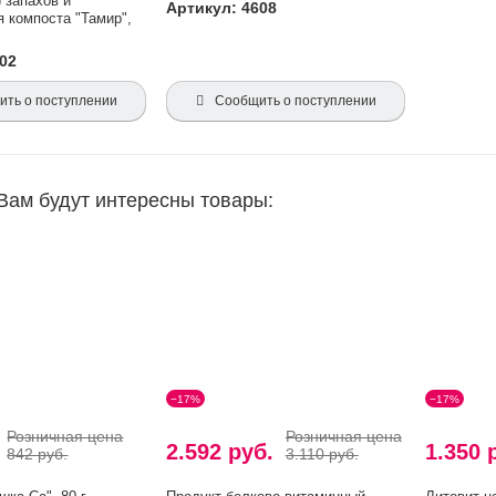
 запахов и
Артикул: 4608
я компоста "Тамир",
602
ть о поступлении
Сообщить о поступлении
Вам будут интересны товары:
−17%
−17%
Розничная цена
Розничная цена
.
2.592 руб.
1.350 
842 руб.
3.110 руб.