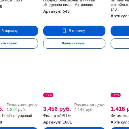
шка-Ca", 80 г
Продукт белково-витаминный
Литовит-н
«Кедровая сила - Активная»
коктейль»
8
140 г
Артикул: 543
Артикул:
В корзину
В корзину
пить сейчас
Купить сейчас
−17%
−17%
Розничная цена
Розничная цена
б.
3.456 руб.
1.416 
1.224 руб.
4.147 руб.
 12,5% с гуараной
Фильтр «АРГО»
Витамикс, 
8
Артикул: 1601
Артикул: