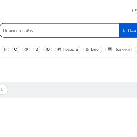
Най
П
С
Ф
Э
Ю
📰
Новости
📝
Блог
🆕
Новинки