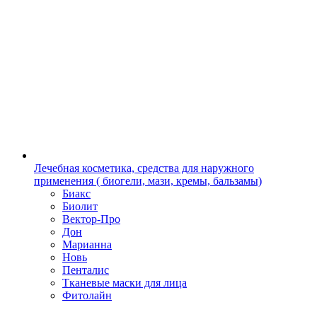
Лечебная косметика, средства для наружного
применения ( биогели, мази, кремы, бальзамы)
Биакс
Биолит
Вектор-Про
Дон
Марианна
Новь
Пенталис
Тканевые маски для лица
Фитолайн