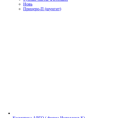
Новь
Прицеро-П (шунгит)
Косметика АРГО ( фирма Интеллект-К)