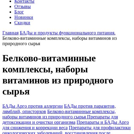
Контакты
Отзывы
Блог
Новинки
Скидки
Главная
БАДы и продукты функционального питания.
Белково-витаминные комплексы, наборы витаминов из
природного сырья
Белково-витаминные
комплексы, наборы
витаминов из природного
сырья
БАДы Арго против аллергии
БАДы против паразитов,
лямблий, описторхов
Белково-витаминные комплексы,
наборы витаминов из природного сырья
Препараты для
детоксикации и очистки организма
Препараты и БАДы Арго
для снижения и коррекции веса
Препараты для профилактики
онкологических заболеваний, восстановления после