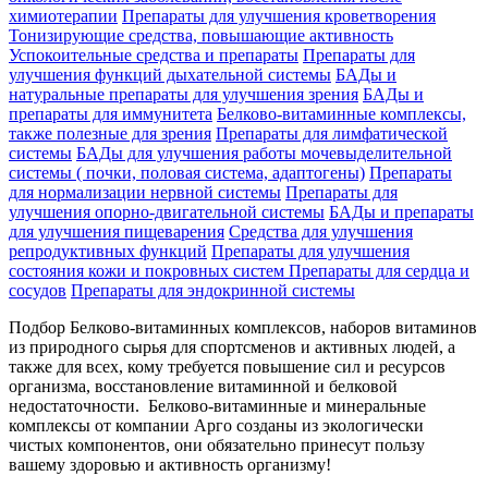
химиотерапии
Препараты для улучшения кроветворения
Тонизирующие средства, повышающие активность
Успокоительные средства и препараты
Препараты для
улучшения функций дыхательной системы
БАДы и
натуральные препараты для улучшения зрения
БАДы и
препараты для иммунитета
Белково-витаминные комплексы,
также полезные для зрения
Препараты для лимфатической
системы
БАДы для улучшения работы мочевыделительной
системы ( почки, половая система, адаптогены)
Препараты
для нормализации нервной системы
Препараты для
улучшения опорно-двигательной системы
БАДы и препараты
для улучшения пищеварения
Средства для улучшения
репродуктивных функций
Препараты для улучшения
состояния кожи и покровных систем
Препараты для сердца и
сосудов
Препараты для эндокринной системы
Подбор Белково-витаминных комплексов, наборов витаминов
из природного сырья для спортсменов и активных людей, а
также для всех, кому требуется повышение сил и ресурсов
организма, восстановление витаминной и белковой
недостаточности. Белково-витаминные и минеральные
комплексы от компании Арго созданы из экологически
чистых компонентов, они обязательно принесут пользу
вашему здоровью и активность организму!