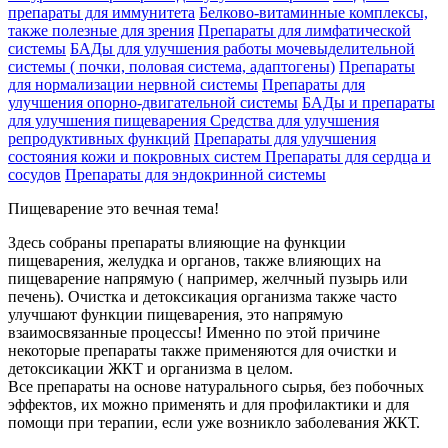
препараты для иммунитета
Белково-витаминные комплексы,
также полезные для зрения
Препараты для лимфатической
системы
БАДы для улучшения работы мочевыделительной
системы ( почки, половая система, адаптогены)
Препараты
для нормализации нервной системы
Препараты для
улучшения опорно-двигательной системы
БАДы и препараты
для улучшения пищеварения
Средства для улучшения
репродуктивных функций
Препараты для улучшения
состояния кожи и покровных систем
Препараты для сердца и
сосудов
Препараты для эндокринной системы
Пищеварение это вечная тема!
Здесь собраны препараты влияющие на функции
пищеварения, желудка и органов, также влияющих на
пищеварение напрямую ( например, желчный пузырь или
печень). Очистка и детоксикация организма также часто
улучшают функции пищеварения, это напрямую
взаимосвязанные процессы! Именно по этой причине
некоторые препараты также применяются для очистки и
детоксикации ЖКТ и организма в целом.
Все препараты на основе натурального сырья, без побочных
эффектов, их можно применять и для профилактики и для
помощи при терапии, если уже возникло заболевания ЖКТ.