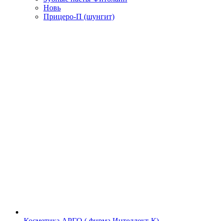
Новь
Прицеро-П (шунгит)
Косметика АРГО ( фирма Интеллект-К)