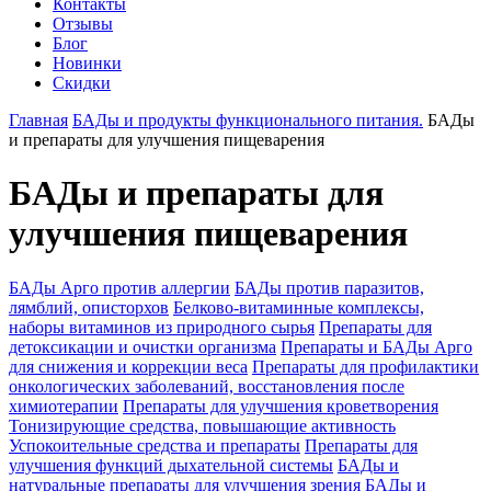
Контакты
Отзывы
Блог
Новинки
Скидки
Главная
БАДы и продукты функционального питания.
БАДы
и препараты для улучшения пищеварения
БАДы и препараты для
улучшения пищеварения
БАДы Арго против аллергии
БАДы против паразитов,
лямблий, описторхов
Белково-витаминные комплексы,
наборы витаминов из природного сырья
Препараты для
детоксикации и очистки организма
Препараты и БАДы Арго
для снижения и коррекции веса
Препараты для профилактики
онкологических заболеваний, восстановления после
химиотерапии
Препараты для улучшения кроветворения
Тонизирующие средства, повышающие активность
Успокоительные средства и препараты
Препараты для
улучшения функций дыхательной системы
БАДы и
натуральные препараты для улучшения зрения
БАДы и