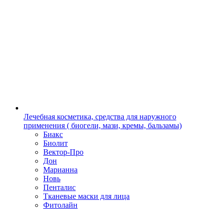
Лечебная косметика, средства для наружного
применения ( биогели, мази, кремы, бальзамы)
Биакс
Биолит
Вектор-Про
Дон
Марианна
Новь
Пенталис
Тканевые маски для лица
Фитолайн