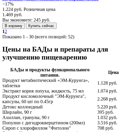
−17%
1.224 руб.
Розничная цена
1.469 руб.
Вы экономите: 245 руб.
В корзину
Купить сейчас
1
2
Показано
1
-
30
(всего позиций:
52
)
Цены на БАДы и препараты для
улучшению пищеварению
БАДы и продукты функционального
Цена
питания.
Продукт метабиотический «ЭМ-Курунга»,
1.128 руб.
таблетки
Экстракт корня лопуха, жидкость, 75 мл
1.074 руб.
Продукт кисломолочный "ЭМ-Курунга",
2.268 руб.
капсулы, 60 шт по 0.45гр
Детокс коллоидный
5.220 руб.
Ширлайн, 90 г
395 руб.
Ахиллан, гранулы, 90 г
1.032 руб.
Популин с дигидрокверцетином (200мл)
3.516 руб.
Сироп с хлорофиллом "Фитолон"
708 руб.