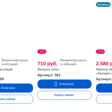
Новинка
−38%
−17%
Розничная цена
Розничная цена
.
710 руб.
2.580 
1.022 руб.
1.145 руб.
масляный
Витасел плюс
Напиток б
»
«Литовит
Артикул: 361
409
Артикул:
В корзину
В корзину
Купить сейчас
пить сейчас