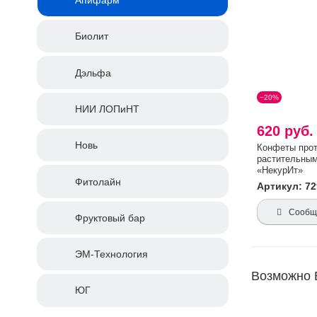
Биолит
Дэльфа
−20%
НИИ ЛОПиНТ
620 руб
Новь
Конфеты прот
растительным
«НекурИт»
Фитолайн
Артикул: 72
Сообщи
Фруктовый бар
ЭМ-Технология
Возможно 
ЮГ