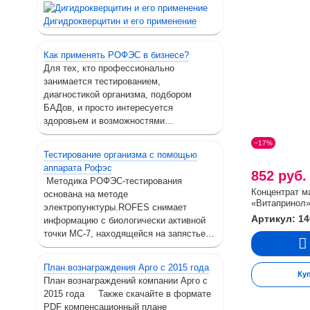
Дигидрокверцитин и его применение
Как применять РОФЭС в бизнесе?
Для тех, кто профессионально
занимается тестированием,
диагностикой организма, подбором
БАДов, и просто интересуется
здоровьем и возможностями…
−17%
Тестирование организма с помощью
аппарата Рофэс
852 руб
Методика РОФЭС-тестирования
Концентрат 
основана на методе
«Витапринол
электропунктуры.ROFES снимает
Артикул: 1
информацию с биологически активной
точки МС-7, находящейся на запястье…
План вознаграждения Арго с 2015 года
Ку
План вознаграждений компании Арго с
2015 года Также скачайте в формате
PDF компенсационный плане