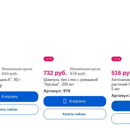
−17%
−17%
Розничная цена
Розничная цена
.
732 руб.
516 р
842 руб.
878 руб.
ка-A", 80 г
Шампунь без слез с ромашкой
Хитозанов
"Аргоша", 200 мл
растений 
7
5 мл
Артикул: 976
Артикул:
В корзину
В корзину
пить сейчас
Купить сейчас