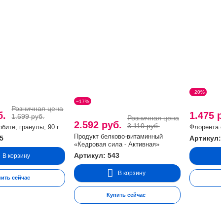
−20%
−17%
Розничная цена
б.
1.475 
1.699 руб.
Розничная цена
2.592 руб.
3.110 руб.
бите, гранулы, 90 г
Флорента 
Продукт белково-витаминный
5
Артикул:
«Кедровая сила - Активная»
Артикул: 543
В корзину
В корзину
пить сейчас
Купить сейчас