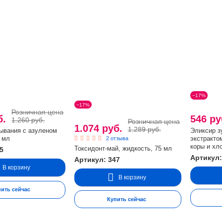
−17%
−17%
Розничная цена
б.
546 р
1.260 руб.
Розничная цена
1.074 руб.
1.289 руб.
ывания с азуленом
Эликсир з
0 мл
экстракто
2 отзыва
коры и х
Токсидонт-май, жидкость, 75 мл
5
Артикул:
Артикул: 347
В корзину
В корзину
пить сейчас
Купить сейчас