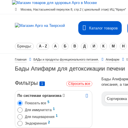
Москва, Настасьинский переулок 8, стр.2 ( цокольный этаж) ИЦ "Краун"
Каталог товаров
Бренды:
A - Z
А
Б
В
Д
И
К
М
Н
Главная
БАДы и продукты функционального питания.
Апифарм
Бады Апифарм для детоксикации печени
Бады Апифарм 
Фильтры
1
Сбросить все
описания, а та
По системам организма
Сортировка
5
Показать все
1
Для иммунитета
1
Для пищеварения
2
Эндокринная