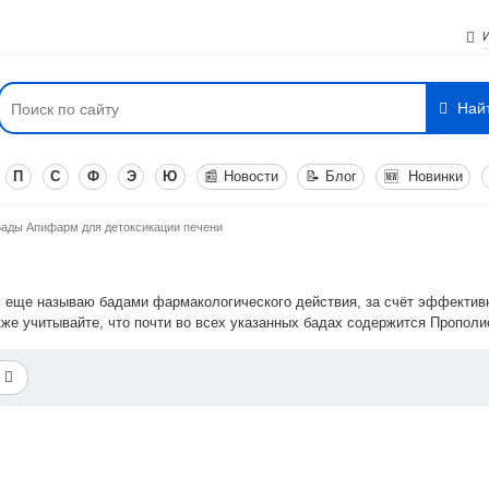
Най
П
С
Ф
Э
Ю
📰
Новости
📝
Блог
🆕
Новинки
Бады Апифарм для детоксикации печени
еще называю бадами фармакологического действия, за счёт эффективн
кже учитывайте, что почти во всех указанных бадах содержится Прополи