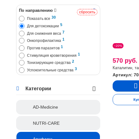
По направлению
сбросить
30
Показать все
5
Для детоксикации
7
Для снижения веса
1
Онкопрофилактика
−20%
1
Против паразитов
1
Стимуляция кроветворения
570 руб
2
Тонизирующие средства
Каталитин, та
3
Успокоительные средства
Артикул: 70
Категории
Ку
AD-Medicine
NUTRI-CARE
Апифарм