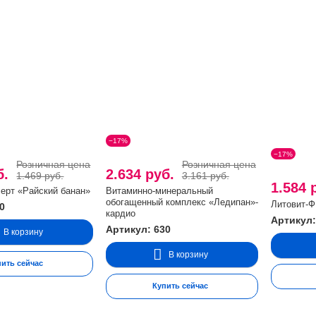
−17%
−17%
Розничная цена
Розничная цена
б.
2.634 руб.
1.469 руб.
3.161 руб.
1.584 
ерт «Райский банан»
Витаминно-минеральный
обогащенный комплекс «Ледипан»-
Литовит-Ф,
0
кардио
Артикул:
Артикул: 630
В корзину
В корзину
пить сейчас
Купить сейчас