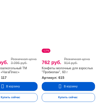
−17%
Розничная цена
Розничная цена
руб.
762 руб.
3.096 руб.
914 руб.
езалкогольный ТМ
Конфеты молочные для взрослых
» «ЧагаПлюс»
"Пробиопан", 60 г
 117
Артикул: 615
В корзину
В корзину
Купить сейчас
Купить сейчас