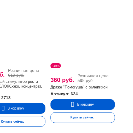
−40%
Розничная цена
уб.
619 руб.
Розничная цена
360 руб.
598 руб.
ый стимулятор роста
СЛОКС-эко, концентрат,
Драже "Помогуша" с облепихой
Артикул: 624
 2713
В корзину
В корзину
Купить сейчас
Купить сейчас