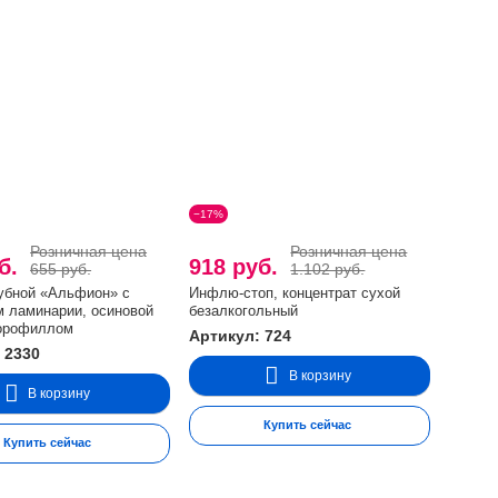
−17%
Розничная цена
Розничная цена
уб.
918 руб.
655 руб.
1.102 руб.
убной «Альфион» с
Инфлю-стоп, концентрат сухой
м ламинарии, осиновой
безалкогольный
лорофиллом
Артикул: 724
 2330
В корзину
В корзину
Купить сейчас
Купить сейчас