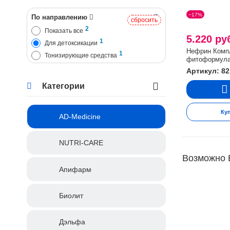
−17%
По направлению
сбросить
2
Показать все
5.220 ру
1
Для детоксикации
Нефрин Комп
1
Тонизирующие средства
фитоформула
Артикул: 82
Категории
Ку
AD-Medicine
NUTRI-CARE
Возможно 
Апифарм
Биолит
Дэльфа