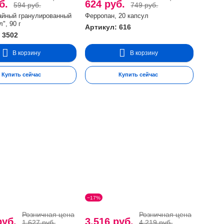
уб.
624 руб.
594 руб.
749 руб.
айный гранулированный
Ферропан, 20 капсул
", 90 г
Артикул: 616
 3502
В корзину
В корзину
Купить сейчас
Купить сейчас
−17%
Розничная цена
Розничная цена
руб.
3.516 руб.
1.627 руб.
4.219 руб.