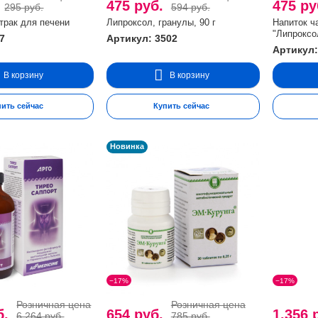
.
475 руб.
475 р
295 руб.
594 руб.
трак для печени
Липроксол, гранулы, 90 г
Напиток ч
"Липроксол
7
Артикул: 3502
Артикул:
В корзину
В корзину
пить сейчас
Купить сейчас
Новинка
−17%
−17%
Розничная цена
Розничная цена
б.
654 руб.
1.356 
6.264 руб.
785 руб.