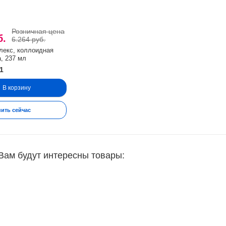
Розничная цена
б.
6.264 руб.
лекс, коллоидная
, 237 мл
1
В корзину
пить сейчас
Вам будут интересны товары: