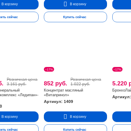
В корзину
В корзину
пить сейчас
Купить сейчас
−17%
−17%
Розничная цена
Розничная цена
б.
852 руб.
5.220 
3.161 руб.
1.022 руб.
инеральный
Концентрат масляный
БронхоЛа
комплекс «Ледипан»-
«Витапринол»
Артикул:
Артикул: 1409
0
В корзину
В корзину
пить сейчас
Купить сейчас