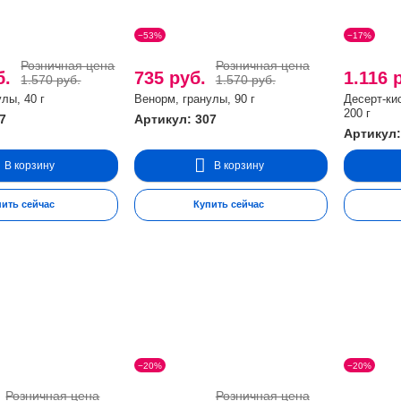
−53%
−17%
Розничная цена
Розничная цена
б.
735 руб.
1.116 
1.570 руб.
1.570 руб.
лы, 40 г
Венорм, гранулы, 90 г
Десерт-ки
200 г
7
Артикул: 307
Артикул:
В корзину
В корзину
пить сейчас
Купить сейчас
−20%
−20%
Розничная цена
Розничная цена