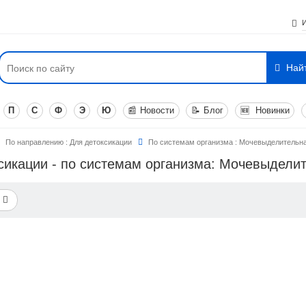
Най
П
С
Ф
Э
Ю
📰
Новости
📝
Блог
🆕
Новинки
По направлению : Для детоксикации
По системам организма : Мочевыделительн
ксикации - по системам организма: Мочевыдели