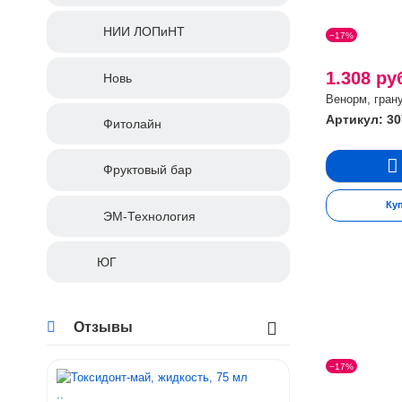
НИИ ЛОПиНТ
−17%
1.308 ру
Новь
Венорм, грану
Артикул: 30
Фитолайн
Фруктовый бар
Ку
ЭМ-Технология
ЮГ
Отзывы
−17%
..