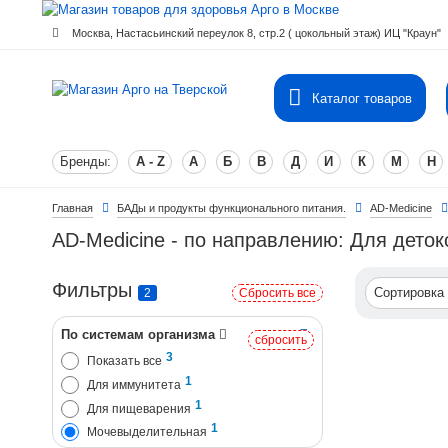
Москва, Настасьинский переулок 8, стр.2 ( цокольный этаж) ИЦ "Краун"
Каталог товаров
Бренды:
A - Z
А
Б
В
Д
И
К
М
Н
Главная
БАДы и продукты функционального питания.
AD-Medicine
AD-Medicine - по направлению: Для дето
Фильтры
Сортировка
2
Сбросить все
По системам организма
сбросить
3
Показать все
1
Для иммунитета
1
Для пищеварения
1
Мочевыделительная