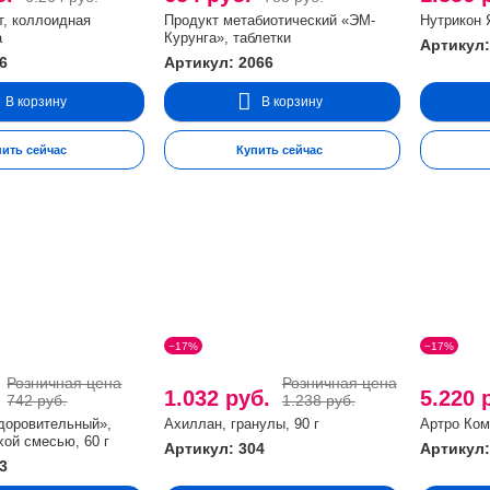
т, коллоидная
Продукт метабиотический «ЭМ-
Нутрикон 
а
Курунга», таблетки
Артикул:
6
Артикул: 2066
В корзину
В корзину
пить сейчас
Купить сейчас
−17%
−17%
Розничная цена
Розничная цена
.
1.032 руб.
5.220 
742 руб.
1.238 руб.
доровительный»,
Ахиллан, гранулы, 90 г
Артро Ком
хой смесью, 60 г
Артикул: 304
Артикул:
3